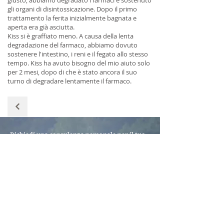
giusto, abbiamo degradato i farmaci e sostenuto
gli organi di disintossicazione. Dopo il primo
trattamento la ferita inizialmente bagnata e
aperta era già asciutta.
Kiss si è graffiato meno. A causa della lenta
degradazione del farmaco, abbiamo dovuto
sostenere l'intestino, i reni e il fegato allo stesso
tempo. Kiss ha avuto bisogno del mio aiuto solo
per 2 mesi, dopo di che è stato ancora il suo
turno di degradare lentamente il farmaco.
Richiedi una consulenza personale per il tuo
animale
+
41 76 338 76 57
/
+41 91 791 27 17
info@vitalhorses.com
Losone, Ticino, Switzerland