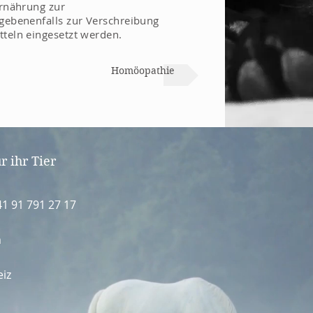
rnährung zur
ebenenfalls zur Verschreibung
teln eingesetzt werden.
Homöopathie
r ihr Tier
41 91 791 27 17
m
eiz