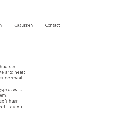
n
Casussen
Contact
 had een
e arts heeft
iet normaal
l
sproces is
eem,
eeft haar
und. Loulou