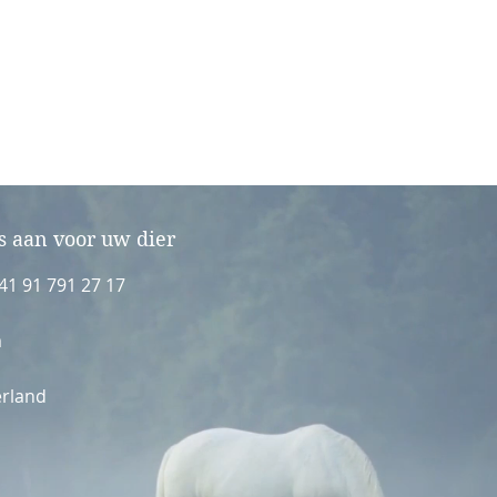
s aan voor uw dier
41 91 791 27 17
m
erland