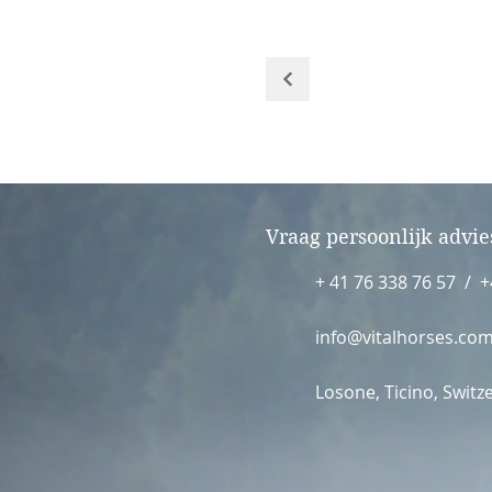
Vraag persoonlijk advie
+ 41 76 338 76 57 / +
info@vitalhorses.co
Losone, Ticino, Switz