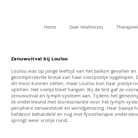
Home
Over Vitalhorses
Therapieë
Zenuwuitval bij Loulou
Loulou was op jonge leeftijd van het balkon gevallen en
gecompliceerde breuk van haar voorpootje opgelopen. D
dit mooi kunnen zetten, maar Loulou kon haar pootje n
optillen. Het voetje bleef hangen. Bij de test gaf ze voora
zenuwuitval en lymph-systeem aan. Tijdens het genezing
ze ondersteund met bioresonantie voor het lymph-syst
periphere zenuwstelsel en wondgenezing. Haar baasje h
liefdevol behandeld en nog met fysiotherapie onderste
springt weer vrolijk rond..